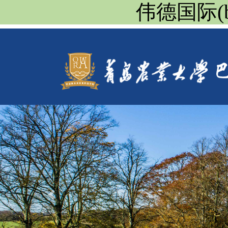
伟德国际(b