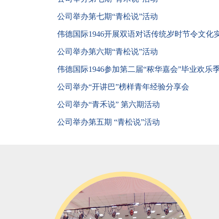
公司举办第七期“青松说”活动
伟德国际1946开展双语对话传统岁时节令文化
公司举办第六期“青松说”活动
伟德国际1946参加第二届“秾华嘉会”毕业欢乐季
公司举办“开讲巴”榜样青年经验分享会
公司举办“青禾说” 第六期活动
公司举办第五期 “青松说”活动