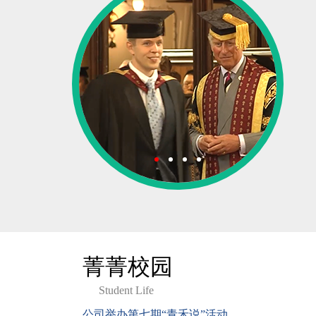
菁菁校园
Student Life
公司举办第七期“青禾说”活动