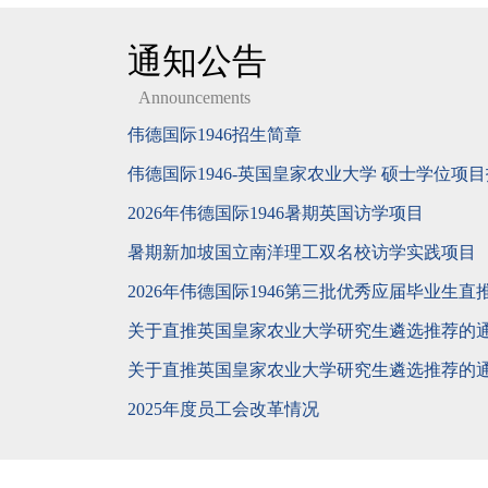
通知公告
Announcements
伟德国际1946招生简章
伟德国际1946-英国皇家农业大学 硕士学位项目招
2026年伟德国际1946暑期英国访学项目
暑期新加坡国立南洋理工双名校访学实践项目
2026年伟德国际1946第三批优秀应届毕业生直推
关于直推英国皇家农业大学研究生遴选推荐的
关于直推英国皇家农业大学研究生遴选推荐的
2025年度员工会改革情况