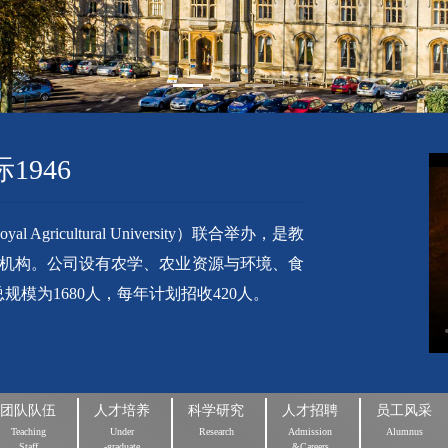
1946
icultural University）联合举办，是教
办学机构。公司设有农学、农业资源与环境、食
模为1680人，每年计划招收420人。
团队队伍
人才培养
科学研究
人才招聘
员工风采
Teaching
Under
Research
Admission
Alumnus
Staff
-graduate
&Careers