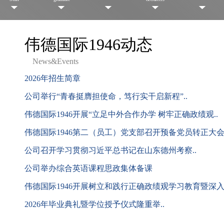
伟德国际1946动态
News&Events
2026年招生简章
公司举行“青春挺膺担使命，笃行实干启新程”..
伟德国际1946开展“立足中外合作办学 树牢正确政绩观..
伟德国际1946第二（员工）党支部召开预备党员转正大会.
公司召开学习贯彻习近平总书记在山东德州考察..
公司举办综合英语课程思政集体备课
伟德国际1946开展树立和践行正确政绩观学习教育暨深入.
2026年毕业典礼暨学位授予仪式隆重举..