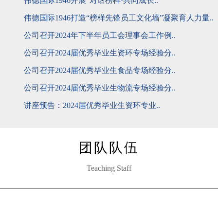
伟德国际1946开展“对话榜样·共同成长..
伟德国际1946打造“榜样先锋员工文化墙”凝聚育人力量..
公司召开2024年下半年员工会理事会工作例..
公司召开2024届优秀毕业生资环专场经验分..
公司召开2024届优秀毕业生食品专场经验分..
公司召开2024届优秀毕业生物流专场经验分..
讲座预告：2024届优秀毕业生资环专业..
团队队伍
Teaching Staff