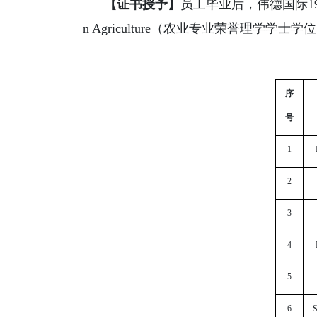
【证书授予】
员工毕业后，伟德国际1946
n Agriculture（农业专业荣誉理学学士
序
号
1
2
3
4
5
6
S