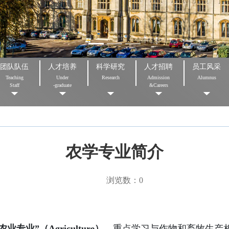
团队队伍
人才培养
科学研究
人才招聘
员工风采
Teaching
Under
Research
Admission
Alumnus
Staff
-graduate
&Careers
农学专业简介
浏览数：
0
”（Agriculture）。
重点学习与作物和畜牧生产