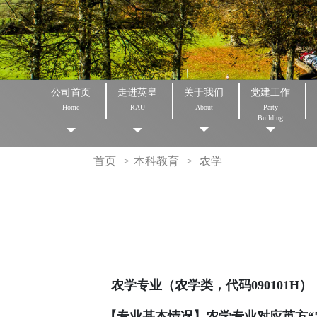
公司首页
走进英皇
关于我们
党建工作
Home
RAU
About
Party
Building
首页
>
本科教育
>
农学
农学专业（农学类，代码090101H）
【专业基本情况】农学专业对应英方“农业专业