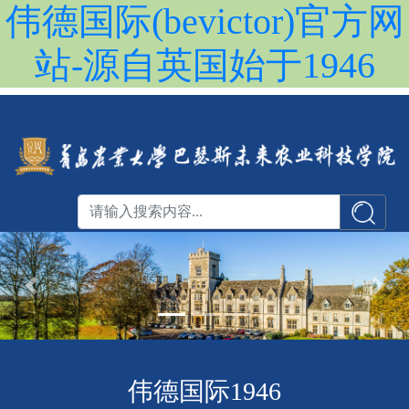
伟德国际(bevictor)官方网
站-源自英国始于1946
伟德国际1946