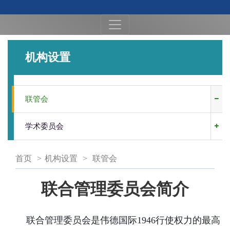
机构设置
联管会
学术委员会
首页
>
机构设置
>
联管会
联合管理委员会简介
联合管理委员会是伟德国际1946行使权力的最高