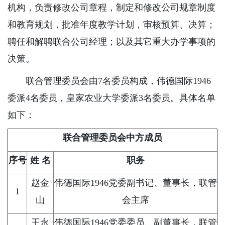
机构，负责修改公司章程，制定和修改公司规章制度
和教育规划，批准年度教学计划，审核预算、决算；
聘任和解聘联合公司经理；以及其它重大办学事项的
决策。
联合管理委员会由7名委员构成，伟德国际1946
委派4名委员，皇家农业大学委派3名委员。具体名单
如下：
联合管理委员会中方成员
序号
姓 名
职务
赵金
伟德国际1946党委副书记、董事长，联管
1
山
会主席
王永
伟德国际1946党委委员、副董事长，联管