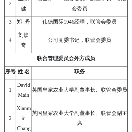
2
健
会委员
3
郑 丹
伟德国际1946经理，联管会委员
刘焕
4
公司党委书记，联管会委员
奇
联合管理委员会外方成员
序号
姓 名
职务
David
1
英国皇家农业大学副董事长、联管会委员
Main
Xianm
英国皇家农业大学副董事长、联管会副主
2
in
席
Chang