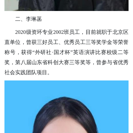
二、李琳菡
2020级资环专业2002班员工，目前就职于北京区
直单位，曾获三好员工、优秀员工三等奖学金等荣誉
称号，获得“外研社·国才杯”英语演讲比赛校级二等
奖，第八届山东省科创大赛三等奖等，曾参与省优秀
社会实践团队项目。