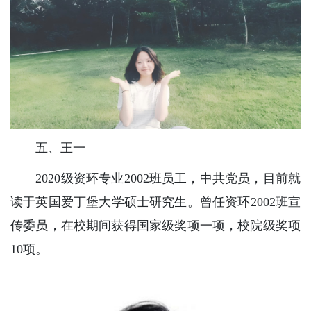
五、王一
2020级资环专业2002班员工，中共党员，目前就
读于英国爱丁堡大学硕士研究生。曾任资环2002班宣
传委员，在校期间获得国家级奖项一项，校院级奖项
10项。