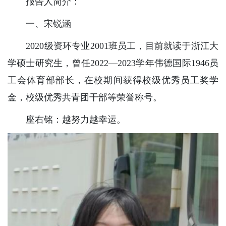
报告人简介：
一、宋锐涵
2020级资环专业2001班员工，目前就读于浙江大
学硕士研究生，曾任2022—2023学年伟德国际1946员
工会体育部部长，在校期间获得校级优秀员工奖学
金，校级优秀共青团干部等荣誉称号。
座右铭：越努力越幸运。